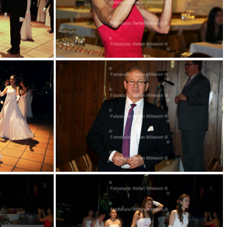
031
035