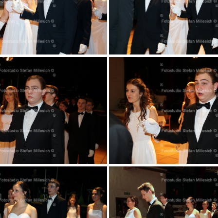
019
020
024
025