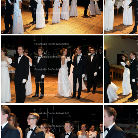
009
013