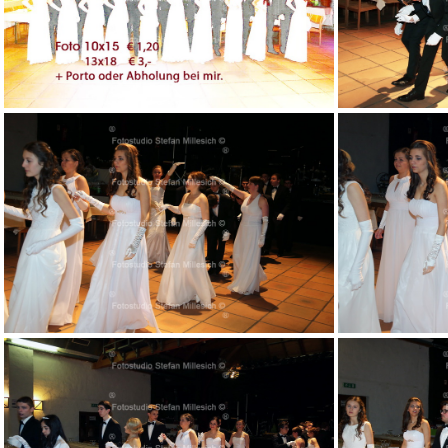
000
004