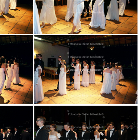
003
008