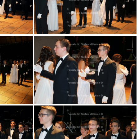
012
016