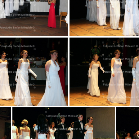
037
038
041
042