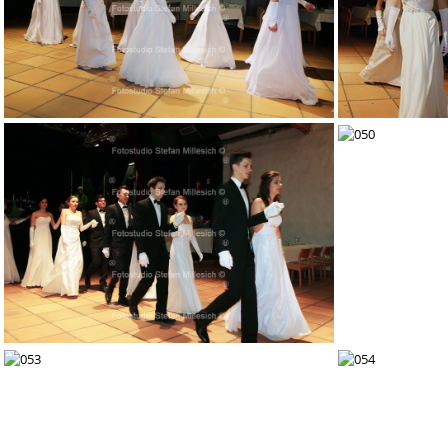
044
046
049