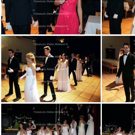
027
032