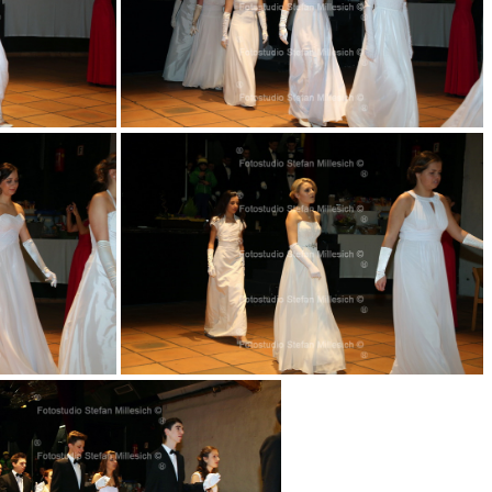
039
043