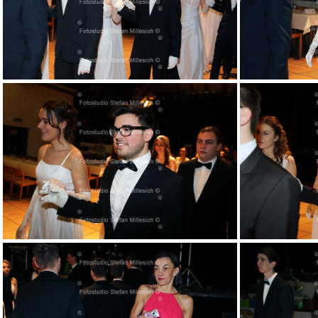
018
023