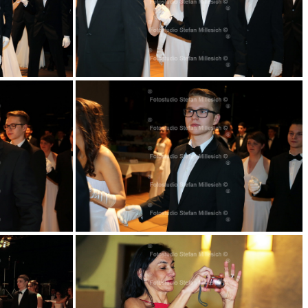
021
026