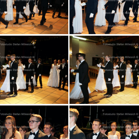
010
011
014
015