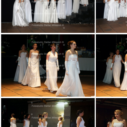
036
040