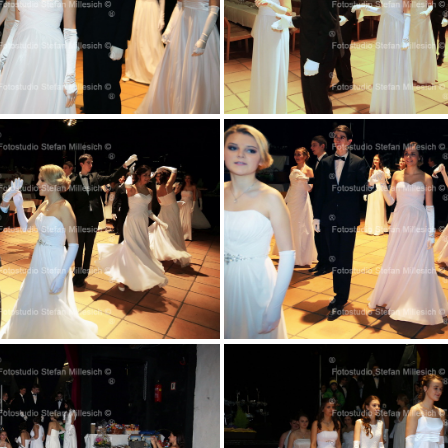
029
030
033
034