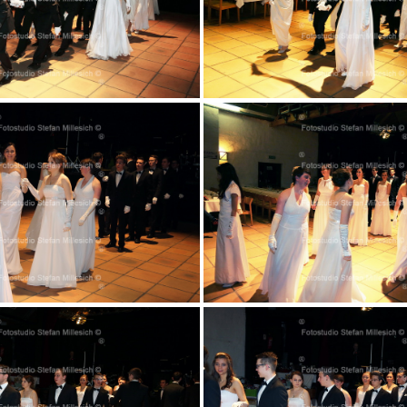
001
002
005
007