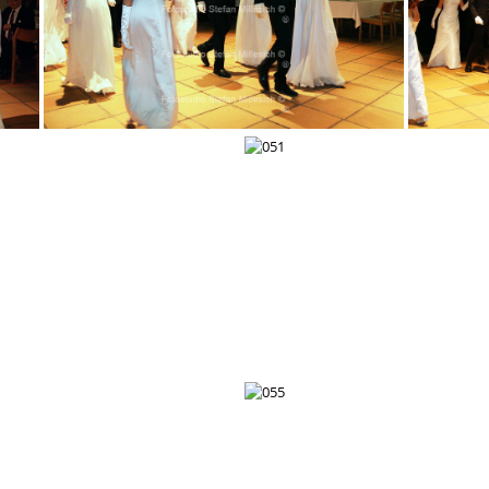
047
050
051