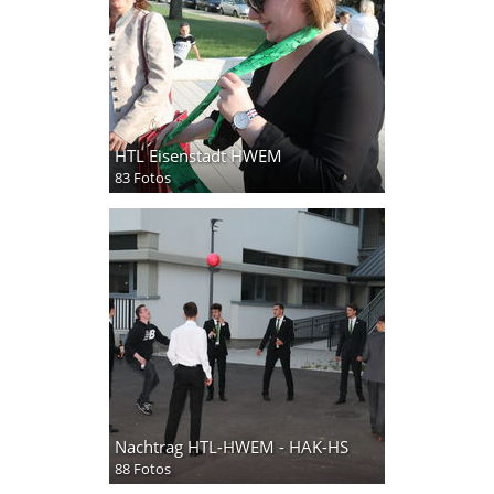
HTL Eisenstadt HWEM
83 Fotos
Nachtrag HTL-HWEM - HAK-HS
88 Fotos