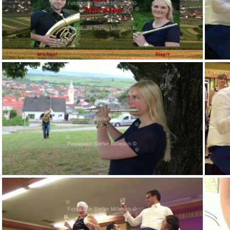
v 09m46s515
v 10m29s109