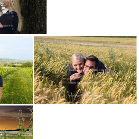
26
V 079a