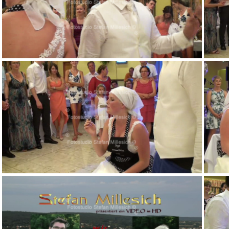
v 05m46s968
v 07m40s593