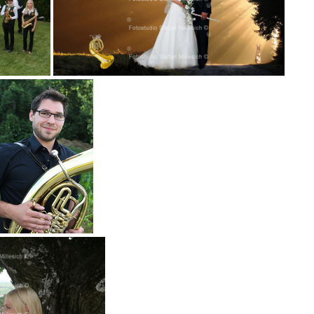
042
Michael