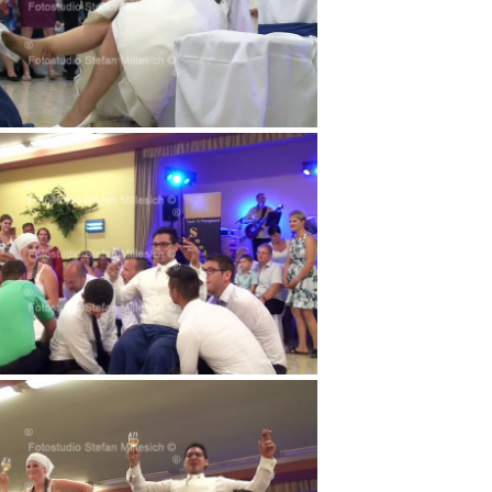
v 10m21s937
v 11m22s421