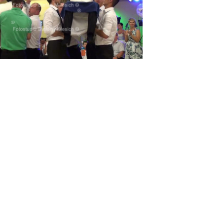
v 12m53s203
v 13m27s968