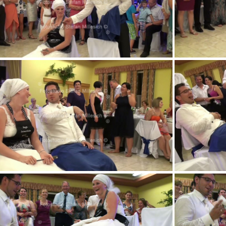
v 06m11s437
v 08m06s984