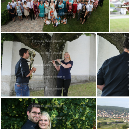
Panorama 5x
V 033