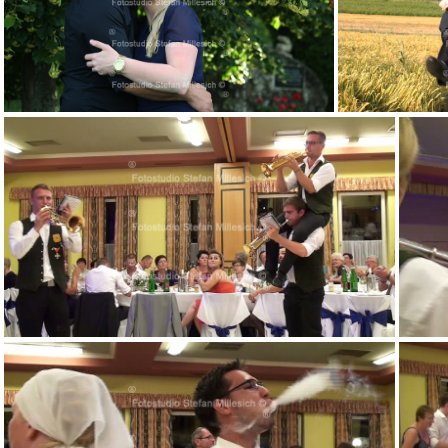
V 136
v 00m10s015