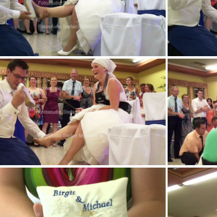
v 10m15s375
v 10m31s625