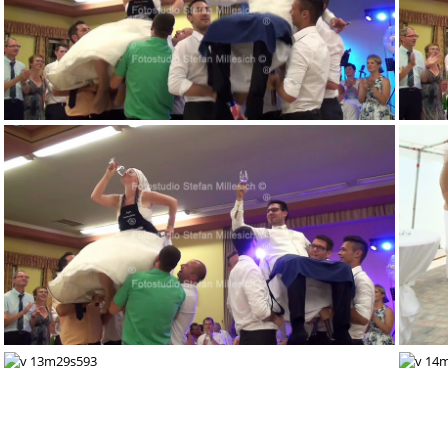
v 12m20s203
v 13m08s328