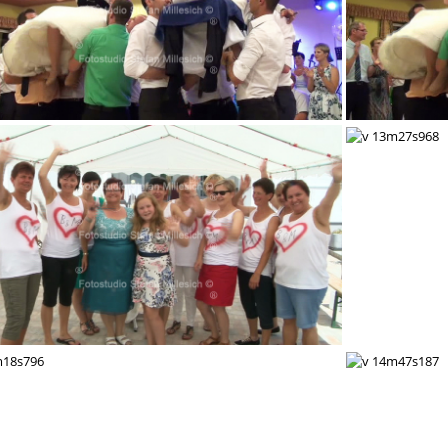
v 12m39s156
v 13m18s046