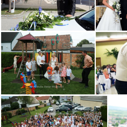
004
039
274