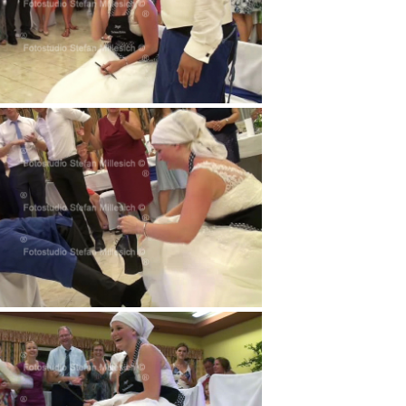
v 07m30s421
v 08m54s281