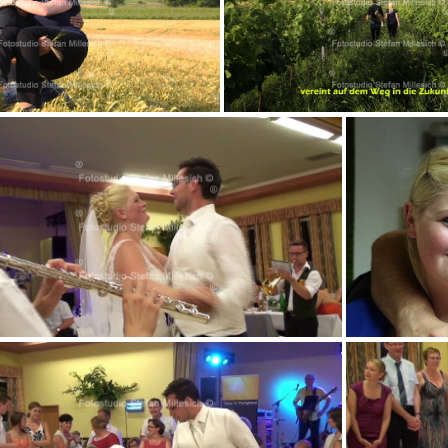
V 160
W 2
v 01m13s843