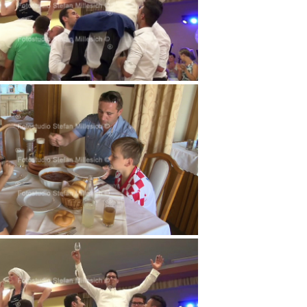
v 11m58s234
v 12m19s562