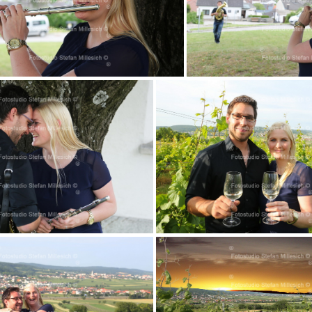
V 007
V 0
V 048
V 077