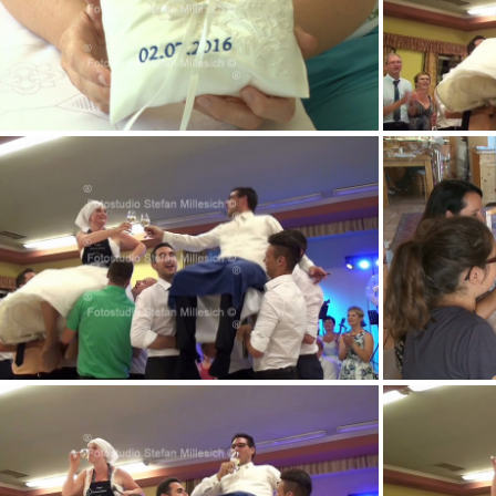
v 11m43s734
v 12m15s234