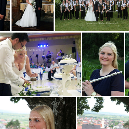
043
067
Birgit & Michael Torte
Birgit