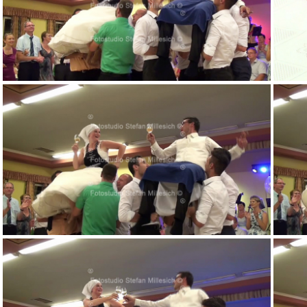
v 11m39s343
v 12m09s421